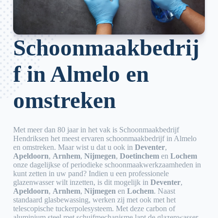
Schoonmaakbedrij
f in Almelo en
omstreken
Met meer dan 80 jaar in het vak is Schoonmaakbedrijf
Hendriksen het meest ervaren schoonmaakbedrijf in Almelo
en omstreken. Maar wist u dat u ook in
Deventer
,
Apeldoorn
,
Arnhem
,
Nijmegen
,
Doetinchem
en
Lochem
onze dagelijkse of periodieke schoonmaakwerkzaamheden in
kunt zetten in uw pand? Indien u een professionele
glazenwasser wilt inzetten, is dit mogelijk in
Deventer
,
Apeldoorn
,
Arnhem
,
Nijmegen
en
Lochem
. Naast
standaard glasbewassing, werken zij met ook met het
telescopische tuckerpolesysteem. Met deze carbon of
aluminium steel met schuifmechanisme lapt de glazenwasser