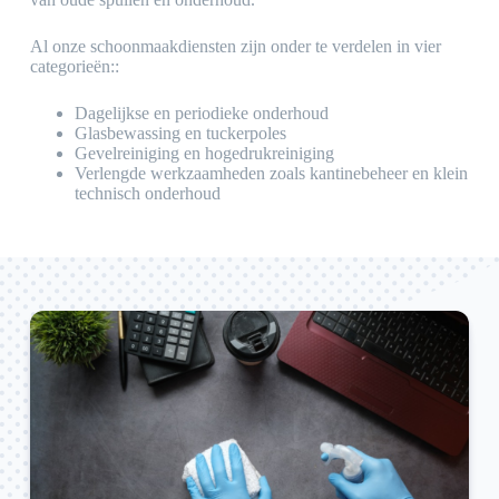
Al onze schoonmaakdiensten zijn onder te verdelen in vier
categorieën::
Dagelijkse en periodieke onderhoud
Glasbewassing en tuckerpoles
Gevelreiniging en hogedrukreiniging
Verlengde werkzaamheden zoals kantinebeheer en klein
technisch onderhoud