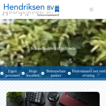
Ga
naar
de
inhoud
Schoonmaakbedrijf in Almelo
Eigen
Hoge
Betrouwbare
Professioneel met veel
personeel
kwaliteit
partner
ervaring