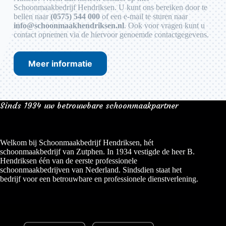
Schoonmaakbedrijf Hendriksen. U kunt ons bereiken door te
bellen naar
(0575) 544 000
of een e-mail te sturen naar
info@schoonmaakhendriksen.nl
. Ook voor vragen kunt u
contact opnemen via de hiervoor genoemde contactgegevens.
Meer informatie
Sinds 1934 uw betrouwbare schoonmaakpartner
Welkom bij Schoonmaakbedrijf Hendriksen, hét
schoonmaakbedrijf van Zutphen. In 1934 vestigde de heer B.
Hendriksen één van de eerste professionele
schoonmaakbedrijven van Nederland. Sindsdien staat het
bedrijf voor een betrouwbare en professionele dienstverlening.