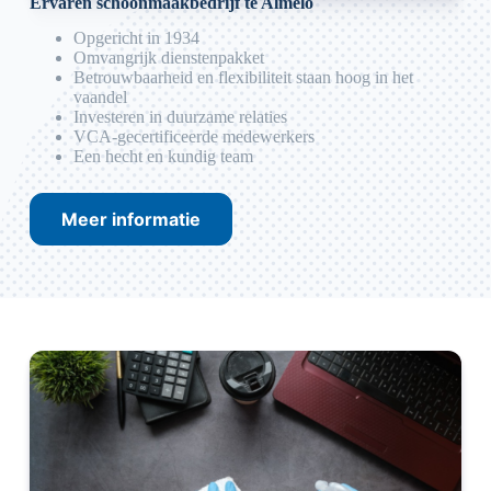
Ervaren schoonmaakbedrijf te Almelo
Opgericht in 1934
Omvangrijk dienstenpakket
Betrouwbaarheid en flexibiliteit staan hoog in het
vaandel
Investeren in duurzame relaties
VCA-gecertificeerde medewerkers
Een hecht en kundig team
Meer informatie