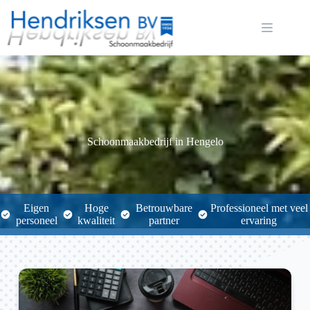
Ga
naar
de
inhoud
Schoonmaakbedrijf in Hengelo
Eigen
Hoge
Betrouwbare
Professioneel met veel
personeel
kwaliteit
partner
ervaring