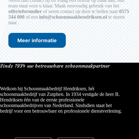
Neem dan contact op en vraag een offerte op maat aan, ons
team staat voor u klaar. Maak eenvoudig gebruik van het
offerteformulier
of neem contact op door te bellen naar
0575
544 000
of een
info@schoonmaakhendriksen.nl
te sturen
naar .
Meer informatie
Sinds 1934 uw betrouwbare schoonmaakpartner
Welkom bij Schoonmaakbedrijf Hendriksen, hét
schoonmaakbedrijf van Zutphen. In 1934 vestigde de heer B.
Hendriksen één van de eerste professionele
schoonmaakbedrijven van Nederland. Sindsdien staat het
bedrijf voor een betrouwbare en professionele dienstverlening.