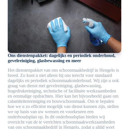
Ons dienstenpakket: dagelijks en periodiek onderhoud,
gevelreiniging, glasbewassing en meer
Het dienstenpakket van ons schoonmaakbedrijf in Hengelo is
breed. Zo kunt u niet alleen bij ons terecht voor standaard
dagelijks en periodiek schoonmaakonderhoud. Wij zijn u ook
graag van dienst met gevelreiniging, glasbewassing,
hogedrukreiniging, technische of facilitaire werkzaamheden
en eenmalige opdrachten. Hier kan het bijvoorbeeld gaan om
calamiteitenreiniging en bouwschoonmaak. Om te bepalen
hoe we u zo efficiënt mogelijk van dienst kunnen zijn, stellen
we op basis van uw wensen en voorkeuren een
onderhoudsplan op. In dit onderhoudsplan bieden wij
overzicht van de te verrichten schoonmaakwerkzaamheden
van ons schoonmaakbedrijf in Hengelo, zodat u altijd weet