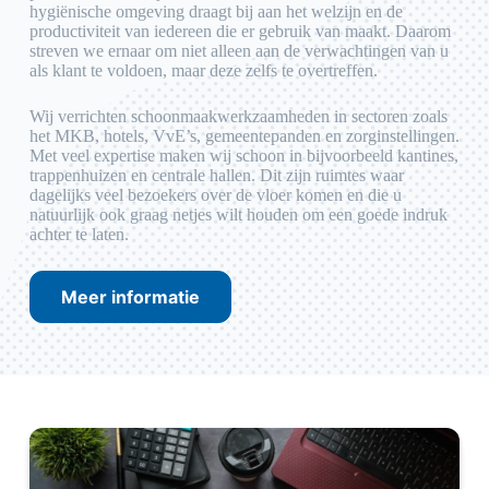
hygiënische omgeving draagt bij aan het welzijn en de
productiviteit van iedereen die er gebruik van maakt. Daarom
streven we ernaar om niet alleen aan de verwachtingen van u
als klant te voldoen, maar deze zelfs te overtreffen.
Wij verrichten schoonmaakwerkzaamheden in sectoren zoals
het MKB, hotels, VvE’s, gemeentepanden en zorginstellingen.
Met veel expertise maken wij schoon in bijvoorbeeld kantines,
trappenhuizen en centrale hallen. Dit zijn ruimtes waar
dagelijks veel bezoekers over de vloer komen en die u
natuurlijk ook graag netjes wilt houden om een goede indruk
achter te laten.
Meer informatie