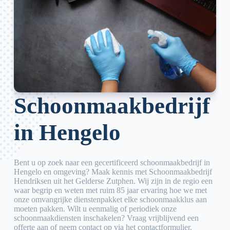
Schoonmaakbedrijf
in Hengelo
Bent u op zoek naar een gecertificeerd schoonmaakbedrijf in
Hengelo en omgeving? Maak kennis met Schoonmaakbedrijf
Hendriksen uit het Gelderse Zutphen. Wij zijn in de regio een
waar begrip en weten met ruim 85 jaar ervaring hoe we met
onze omvangrijke dienstenpakket elke schoonmaakklus aan
moeten pakken. Wilt u eenmalig of periodiek onze
schoonmaakdiensten inschakelen? Vraag vrijblijvend een
offerte aan of neem contact op via het contactformulier.