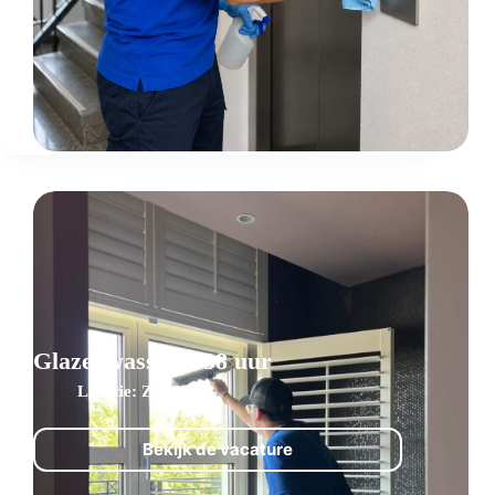
trappenhuizen
Glazenwasser – 38 uur
Zutphen
Bekijk de vacature
Glazenwasser
–