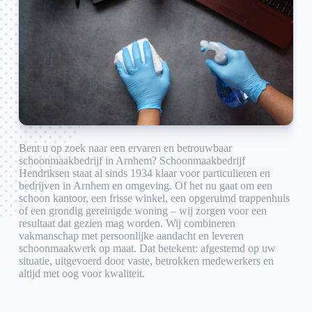
Bent u op zoek naar een ervaren en betrouwbaar
schoonmaakbedrijf in Arnhem? Schoonmaakbedrijf
Hendriksen staat al sinds 1934 klaar voor particulieren en
bedrijven in Arnhem en omgeving. Of het nu gaat om een
schoon kantoor, een frisse winkel, een opgeruimd trappenhuis
of een grondig gereinigde woning – wij zorgen voor een
resultaat dat gezien mag worden. Wij combineren
vakmanschap met persoonlijke aandacht en leveren
schoonmaakwerk op maat. Dat betekent: afgestemd op uw
situatie, uitgevoerd door vaste, betrokken medewerkers en
altijd met oog voor kwaliteit.