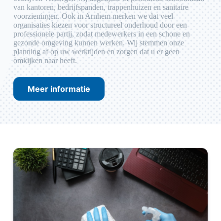
van kantoren, bedrijfspanden, trappenhuizen en sanitaire
voorzieningen. Ook in Arnhem merken we dat veel
organisaties kiezen voor structureel onderhoud door een
professionele partij, zodat medewerkers in een schone en
gezonde omgeving kunnen werken. Wij stemmen onze
planning af op uw werktijden en zorgen dat u er geen
omkijken naar heeft.
Meer informatie