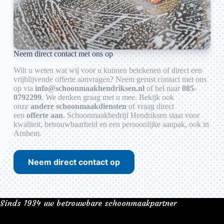
Neem direct contact met ons op
Wilt u weten wat wij voor u kunnen betekenen of direct een
vrijblijvende offerte aanvragen? Neem gerust contact met ons
op via
info@schoonmaakhendriksen.nl
of bel naar
085-
0792299
. We denken graag met u mee. Bekijk ook
onze
andere schoonmaakdiensten
of vraag direct
een
offerte aan
. Schoonmaakbedrijf Hendriksen staat voor
kwaliteit, betrouwbaarheid en een persoonlijke aanpak, ook in
Arnhem.
Neem direct contact op
Sinds 1934 uw betrouwbare schoonmaakpartner