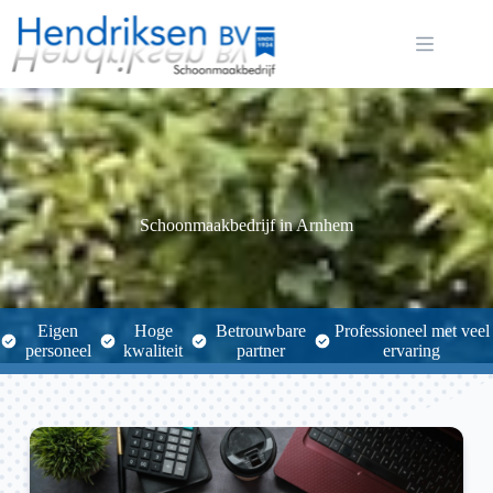
Ga
naar
de
inhoud
Schoonmaakbedrijf in Arnhem
Eigen
Hoge
Betrouwbare
Professioneel met veel
personeel
kwaliteit
partner
ervaring