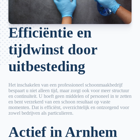
Efficiëntie en
tijdwinst door
uitbesteding
Het inschakelen van een professioneel schoonmaakbedrijf
bespaart u niet alleen tijd, maar zorgt ook voor meer structuur
en continuïteit. U hoeft geen middelen of personeel in te zetten
en bent verzekerd van een schoon resultaat op vaste
momenten. Dat is efficiënt, overzichtelijk en ontzorgend voor
zowel bedrijven als particulieren.
Actief in Arnhem