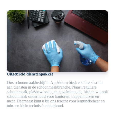
Uitgebreid dienstenpakket
Ons schoonmaakbedrijf in Apeldoorn biedt een breed scala
aan diensten in de schoonmaakbranche. Naast reguliere
schoonmaak, glasbewassing en gevelreiniging, bieden wij ook
schoonmaak onderhoud voor kantoren, trappenhuizen en
meer. Daarnaast kunt u bij ons terecht voor kantinebeheer en
tuin- en klein technisch onderhoud.