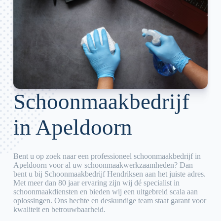
Schoonmaakbedrijf
in Apeldoorn
Bent u op zoek naar een professioneel schoonmaakbedrijf in
Apeldoorn voor al uw schoonmaakwerkzaamheden? Dan
bent u bij Schoonmaakbedrijf Hendriksen aan het juiste adres.
Met meer dan 80 jaar ervaring zijn wij dé specialist in
schoonmaakdiensten en bieden wij een uitgebreid scala aan
oplossingen. Ons hechte en deskundige team staat garant voor
kwaliteit en betrouwbaarheid.