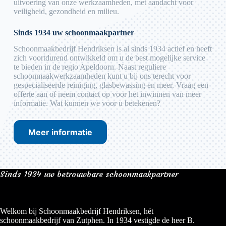
uitvoering van onze werkzaamheden, met aandacht voor
veiligheid, gezondheid en milieu.
Sinds 1934 uw schoonmaakpartner
Schoonmaakbedrijf Hendriksen is al sinds 1934 actief en heeft
zich voortdurend ontwikkeld om u de best mogelijke service
te bieden in de regio Apeldoorn. Naast reguliere
schoonmaakwerkzaamheden kunt u bij ons terecht voor
gespecialiseerde reiniging, glasbewassing en meer. Vraag een
offerte aan of neem contact op voor het inwinnen van meer
informatie. Wat kunnen we voor u betekenen?
Meer informatie
Sinds 1934 uw betrouwbare schoonmaakpartner
Welkom bij Schoonmaakbedrijf Hendriksen, hét
schoonmaakbedrijf van Zutphen. In 1934 vestigde de heer B.