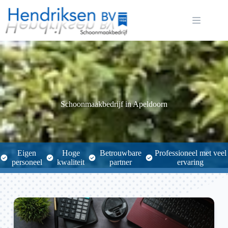
Ga
naar
de
inhoud
Schoonmaakbedrijf in Apeldoorn
Eigen
Hoge
Betrouwbare
Professioneel met veel
personeel
kwaliteit
partner
ervaring