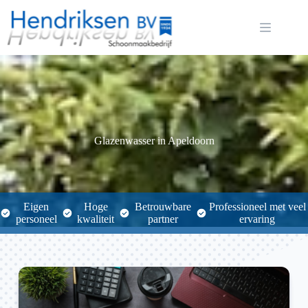
Ga
naar
de
inhoud
Glazenwasser in Apeldoorn
Eigen
Hoge
Betrouwbare
Professioneel met veel
personeel
kwaliteit
partner
ervaring